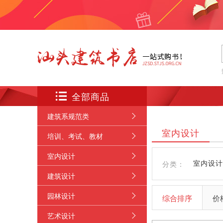
全部商品
建筑系规范类
更
室内设计
培训、考试、教材
多
更
室内设计
多
更
室内设计
分类：
建筑设计
多
更
园林设计
综合排序
价
多
更
艺术设计
多
更