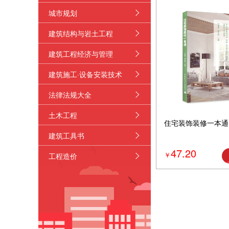
城市规划
多
更
建筑结构与岩土工程
多
更
建筑工程经济与管理
多
更
建筑施工·设备安装技术
多
更
法律法规大全
多
更
土木工程
多
更
住宅装饰装修一本通
建筑工具书
多
更
47.20
￥
工程造价
多
更
多