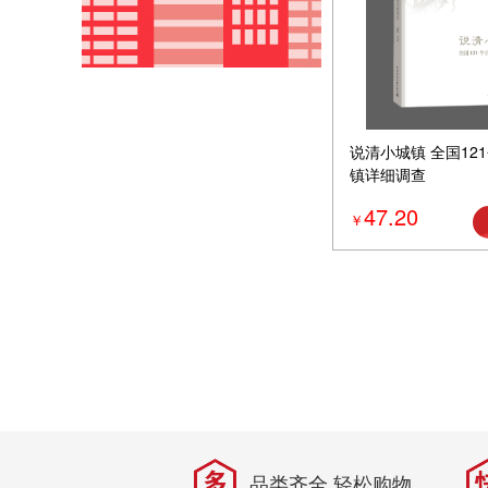
说清小城镇 全国12
镇详细调查
47.20
￥
品类齐全 轻松购物